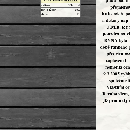
půdu pod no
NÁVŠTĚVNÍKŮ STRÁNKY
celkem
234 614
přejmenov
tento týden
381
Kuklenách, pok
dnes
11
a dekory např
J.M.B. RYN
pouzdra na vi
RYNA byla pr
době ranného p
přeorientov
zaplavení t
nemohla ceno
9.3.2005 vyhl
společnost
Vlastním ce
Bernhardem, 
již produkty 