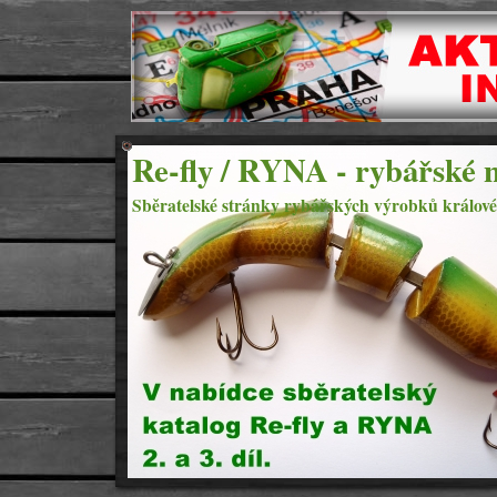
Re-fly / RYNA - rybářské n
Sběratelské stránky rybářských výrobků králové