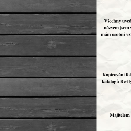
Všechny uved
názvem jsem s
mám osobní vzta
Kopírování fot
katalogů Re-fl
Majitelem 