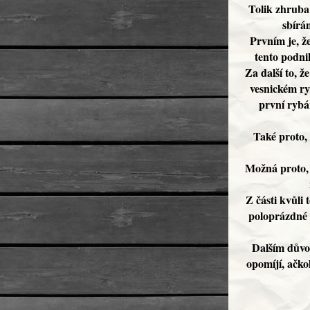
Tolik zhruba 
sbírá
Prvním je, že
tento podni
Za další to, ž
vesnickém ry
první rybář
Také proto, 
Možná proto, 
Z části kvůli 
poloprázdné
Dalším důvod
opomíjí, ačko