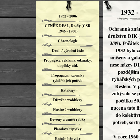
1932 -
1932 - 2006
ČENĚK RESL, Re-fly (ČSR
Ochranná znám
1946 - 1960)
družstvu DIK (
Chronologie
3/89). Počátek
1932 bylo z
Druh / výrobní číslo
smíšený a gala
Propagace, reklama, odznaky,
nese název DIK
doplňky atd.
pozdějším 
Propagační vzorníky
rybářských p
rybářských potřeb
Reslem. V p
Katalogy
zabývala se 
počátku 50.
Dřevěné wobblery
nucena tato f
Plastové wobblery
do kolekti
Devony a umělé rybky
potřeb, sorti
p
Plandavé třpytky
V roce 1960 
Rotační třpytky