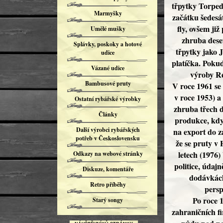
třpytky Torpedo 
Marmyšky
začátku šedesá
fly, ovšem ji
Umělé mušky
zhruba deset
Splávky, poskoky a hotové
třpytky jako 
udice
platíčka. Pokud 
Vázané udice
výroby Re
Bambusové pruty
V roce 1961 se
v roce 1953) a
Ostatní rybářské výrobky
zhruba třech de
Články
produkce, kdy 
Další výrobci rybářských
na export do z
potřeb v Československu
že se pruty v
letech (1976)
Odkazy na webové stránky
politice, údaj
Diskuze, komentáře
dodávkách 
Retro příběhy
persp
Po roce 
Starý songy
zahraničních f